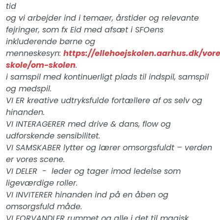
tid
og vi arbejder ind i temaer, årstider og relevante
fejringer, som fx Eid med afsæt i SFOens
inkluderende børne og
menneskesyn:
https://ellehoejskolen.aarhus.dk/vor
skole/om-skolen
.
i samspil med kontinuerligt plads til indspil, samspil
og medspil.
VI ER kreative udtryksfulde fortællere af os selv og
hinanden.
VI INTERAGERER med drive & dans, flow og
udforskende sensibilitet.
VI SAMSKABER lytter og lærer omsorgsfuldt – verden
er vores scene.
VI DELER - leder og tager imod ledelse som
ligeværdige roller.
VI INVITERER hinanden ind på en åben og
omsorgsfuld måde.
VI FORVANDLER rummet og alle i det til magisk