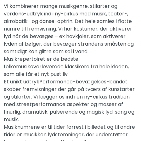
Vi kombinerer mange musikgenre, stilarter og
verdens-udtryk ind i ny-cirkus med musik, teater-,
akrobatik- og danse-optrin. Det hele samles i flotte
numre til fremvisning. Vi har kostumer, der aktiverer
lyd når de bevæges – ex havkjoler, som aktiverer
lyden af bølger, der bevæger strandens småsten og
samtidigt kan glitre som sol i vand.
Musikrepertoiret er de bedste
folkemusikoverleverede klassikere fra hele kloden,
som alle får et nyt pust liv.
Et unikt udtrykPerformance-bevægelses-bandet
skaber fremvisninger der går på tværs af kunstarter
og stilarter. Vi lægger os ind i en ny-cirkus tradition
med streetperformance aspekter og masser af
finurlig, dramatisk, pulserende og magisk lyd, sang og
musik.
Musiknumrene er til tider forrest i billedet og til andre
tider er musikken lydstemninger, der understøtter