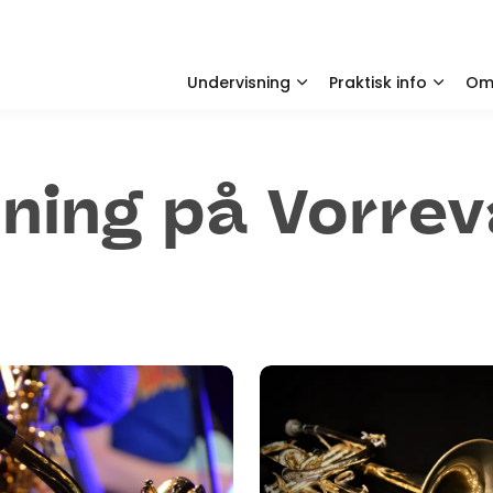
Undervisning
Praktisk info
O
sning på Vorre