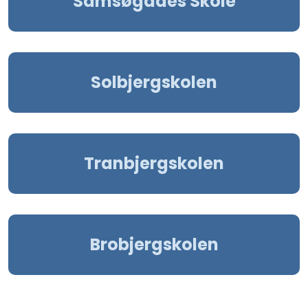
Samsøgades Skole
Solbjergskolen
Tranbjergskolen
Brobjergskolen