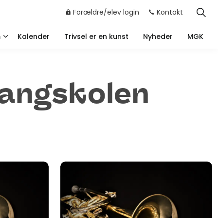
Forældre/elev login
Kontakt
m
Kalender
Trivsel er en kunst
Nyheder
MGK
vangskolen