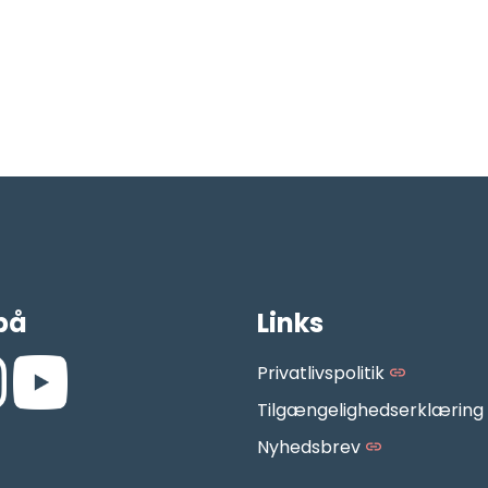
på
Links
Privatlivspolitik
Tilgængelighedserklæring
.facebook.com/AarhusMusikskole/
://www.instagram.com/aarhus_musikskole/
https://www.youtube.com/aarhusmusikskoledk
Nyhedsbrev