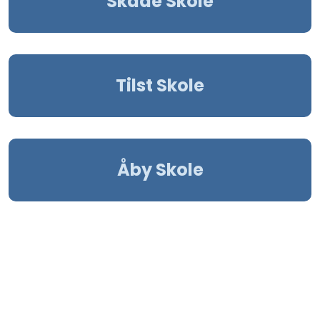
Skåde Skole
Tilst Skole
Åby Skole