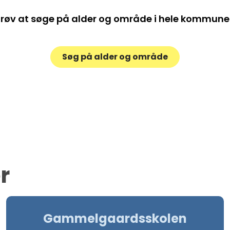
røv at søge på alder og område i hele kommun
Søg på alder og område
r
Gammelgaardsskolen