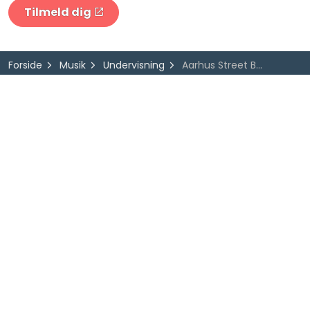
Tilmeld dig
Forside
Musik
Undervisning
Aarhus Street Band / Hårup Big Band
AARHUS MUSIKSKOLE
Officersbygningen
Vester Allé 3
8000 Aarhus C
Tlf. 89 40 99 21
musikskolen@aarhus.dk
Følg os på