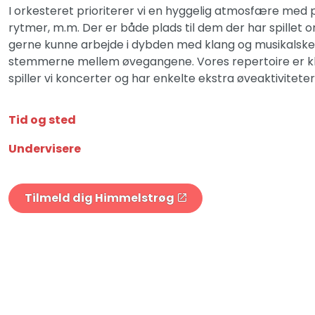
I orkesteret prioriterer vi en hyggelig atmosfære med pla
rytmer, m.m. Der er både plads til dem der har spillet or
gerne kunne arbejde i dybden med klang og musikalske 
stemmerne mellem øvegangene. Vores repertoire er klass
spiller vi koncerter og har enkelte ekstra øveaktiviteter
Tid og sted
Undervisere
Tilmeld dig Himmelstrøg
Forside
Musik
Undervisning
Himmelstrøg