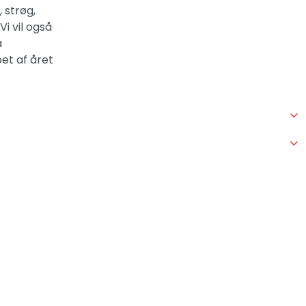
 strøg,
Vi vil også
å
et af året