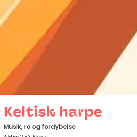
Keltisk harpe
Musik, ro og fordybelse
Alder:
2. -3. klasse