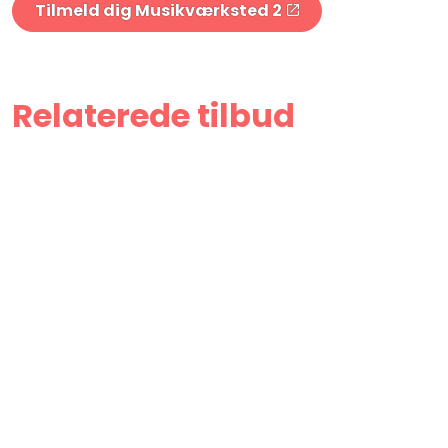
Tilmeld dig Musikværksted 2
Relaterede tilbud
Forside
Musik
Undervisning
Musikværksted 2
AARHUS MUSIKSKOLE
Officersbygningen
Vester Allé 3
8000 Aarhus C
Tlf. 89 40 99 21