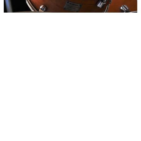
TrommeKlub!
Vær med i et musikfællesskab, 4-6 sammen
for dig der går i 2.-4. klasse