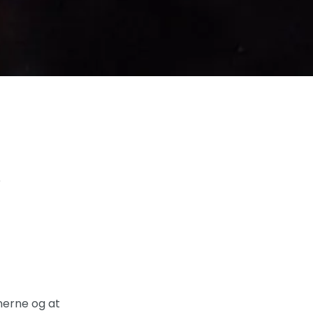
e
nerne og at