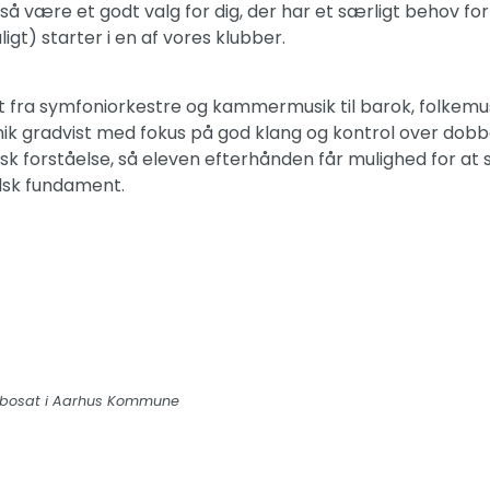
gså være et godt valg for dig, der har et særligt behov for 
ligt) starter i en af vores klubber.
lt fra symfoniorkestre og kammermusik til barok, folkemus
nik gradvist med fokus på god klang og kontrol over dobb
 forståelse, så eleven efterhånden får mulighed for at sp
alsk fundament.
r bosat i Aarhus Kommune