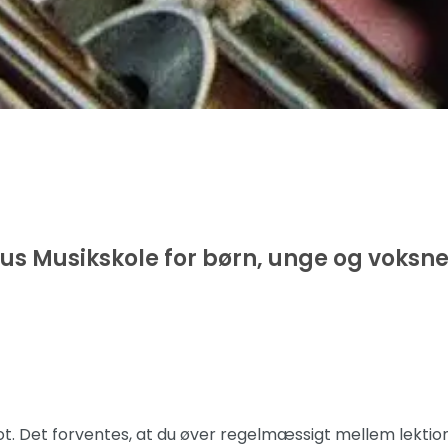
us Musikskole for børn, unge og voksn
got. Det forventes, at du øver regelmæssigt mellem lektio