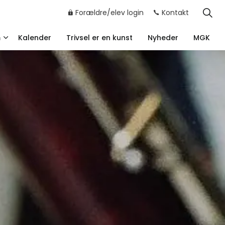
Forældre/elev login
Kontakt
m
Kalender
Trivsel er en kunst
Nyheder
MGK