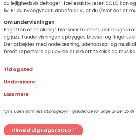
du lejlighedsvis deltager i fællesaktiviteter. SOLO kan o
liv. Er du nybegynder, anbefaler vi, at du (hvor det er mu
Om undervisningen
Fagotten er et alsidigt blæseinstrument, der bruges i a
og jazz. I undervisningen opbygges blæse‑ og fingertek
Der arbejdes med nodelæsning, udenadsspil og musikalsk
bredt repertoire og udvikle et sikkert teknisk og musik
Tid og sted
Undervisere
Læs mere
*pris uden administrationsgebyr - gældende for unge under 25 å
Tilmeld dig Fagot SOLO