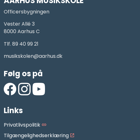
AARHUS MUSIKSKOLE
Officersbygningen
Vester Allé 3
8000 Aarhus C
Tlf. 89 40 99 21
musikskolen@aarhus.dk
Følg os på
https://www.facebook.com/AarhusMusikskole/
https://www.instagram.com/aarhus_musikskole
https://www.youtube.com/aarhusmusiksko
Links
Privatlivspolitik
Tilgængelighedserklæring