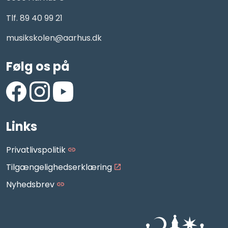
Tlf. 89 40 99 21
musikskolen@aarhus.dk
Følg os på
https://www.facebook.com/AarhusMusikskole/
https://www.instagram.com/aarhus_musikskole
https://www.youtube.com/aarhusmusiksko
Links
Privatlivspolitik
Tilgængelighedserklæring
Nyhedsbrev