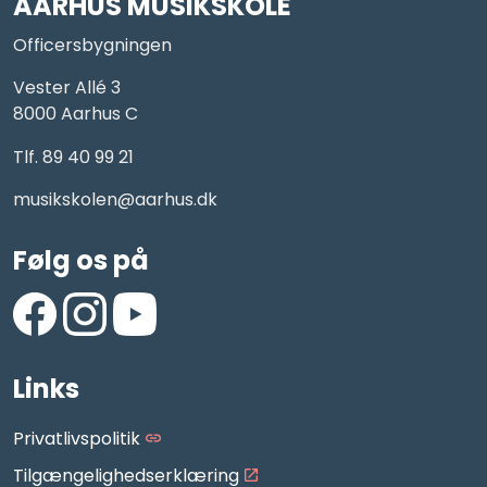
AARHUS MUSIKSKOLE
Officersbygningen
Vester Allé 3
8000 Aarhus C
Tlf. 89 40 99 21
musikskolen@aarhus.dk
Følg os på
https://www.facebook.com/AarhusMusikskole/
https://www.instagram.com/aarhus_musikskole
https://www.youtube.com/aarhusmusiksko
Links
Privatlivspolitik
Tilgængelighedserklæring