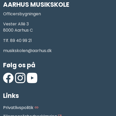
AARHUS MUSIKSKOLE
Officersbygningen
Vester Allé 3
8000 Aarhus C
Tlf. 89 40 99 21
musikskolen@aarhus.dk
Følg os på
https://www.facebook.com/AarhusMusikskole/
https://www.instagram.com/aarhus_musikskole
https://www.youtube.com/aarhusmusiksko
Links
Privatlivspolitik