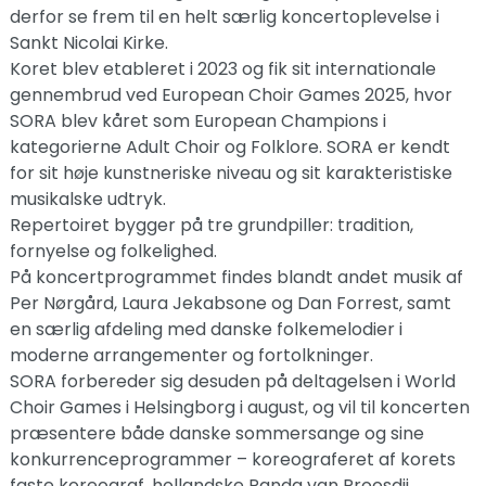
derfor se frem til en helt særlig koncertoplevelse i
Sankt Nicolai Kirke.
Koret blev etableret i 2023 og fik sit internationale
gennembrud ved European Choir Games 2025, hvor
SORA blev kåret som European Champions i
kategorierne Adult Choir og Folklore. SORA er kendt
for sit høje kunstneriske niveau og sit karakteristiske
musikalske udtryk.
Repertoiret bygger på tre grundpiller: tradition,
fornyelse og folkelighed.
På koncertprogrammet findes blandt andet musik af
Per Nørgård, Laura Jekabsone og Dan Forrest, samt
en særlig afdeling med danske folkemelodier i
moderne arrangementer og fortolkninger.
SORA forbereder sig desuden på deltagelsen i World
Choir Games i Helsingborg i august, og vil til koncerten
præsentere både danske sommersange og sine
konkurrenceprogrammer – koreograferet af korets
faste koreograf, hollandske Panda van Proosdij.