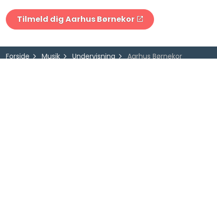
Tilmeld dig Aarhus Børnekor
Forside
Musik
Undervisning
Aarhus Børnekor
AARHUS MUSIKSKOLE
Officersbygningen
Vester Allé 3
8000 Aarhus C
Tlf. 89 40 99 21
musikskolen@aarhus.dk
Følg os på