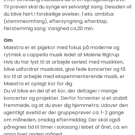
Til prøven skal du synge en selvvalgt sang. Desuden vil
du blive hørt i forskellige øvelser, f.eks. ambitus
(stemmeomfang), eftersyngning, efterklap,
flerstemmig sang. Varighed ca.20 min.
Om
Maestra er et pigekor med fokus på moderne og
rytmisk a cappella musik ledet af Malene Rigtrup.
Hvis du har lyst til at arbejde seriøst med musikken,
blive udfordret musikalsk, give fede koncerter og få
lov til at arbejde med eksperimenterende musik, er
Maestra et oplagt kor for dig.
Du vil blive en del af et kor, der deltager i mange
koncerter og projekter. Derfor forventer vi et stabilt
fremmøde, og at du øver dig hjemmefra. Udover den
ugentligt øvetid er der gruppeprøver ca. 1-2 gange
om måneden, onsdag eftermiddag. Der skal også
påregnes tid til timer i solosang i løbet af året, ca. en
gang hver anden måned.