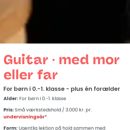
Guitar ∙ med mor
eller far
For børn i 0.-1. klasse - plus én forælder
Alder:
For børn i 0.-1. klasse
Pris:
Små værkstedshold / 3.000 kr. pr.
undervisningsår
*
Form:
Ugentlig lektion på hold sammen med