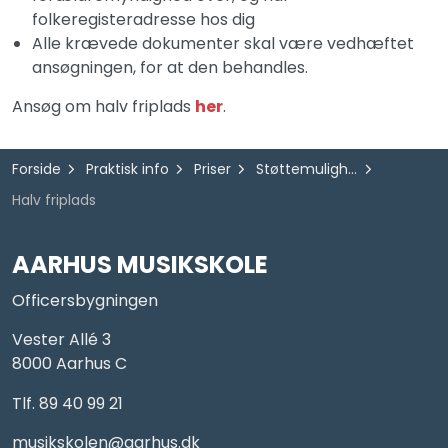
folkeregisteradresse hos dig
Alle krævede dokumenter skal være vedhæftet
ansøgningen, for at den behandles.
Ansøg om halv friplads
her
.
Forside
Praktisk info
Priser
Støttemuligheder
Halv friplads
AARHUS MUSIKSKOLE
Officersbygningen
Vester Allé 3
8000 Aarhus C
Tlf. 89 40 99 21
musikskolen@aarhus.dk