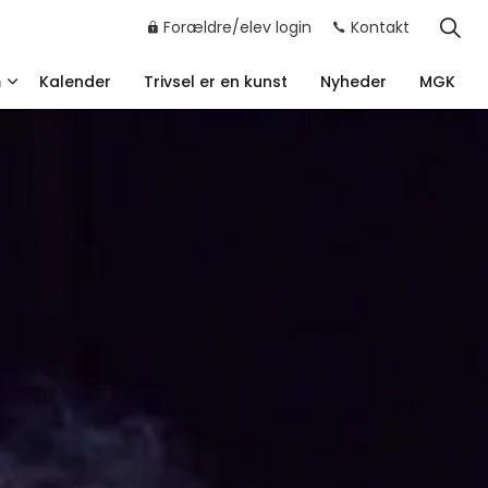
Forældre/elev login
Kontakt
m
Kalender
Trivsel er en kunst
Nyheder
MGK