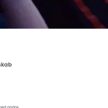
skab
 med andre.