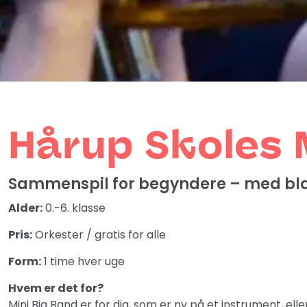
Hårup Skoles 
Sammenspil for begyndere – med blæs
Alder:
0.-6. klasse
Pris:
Orkester / gratis for alle
Form:
1 time hver uge
Hvem er det for?
Mini Big Band er for dig, som er ny på et instrument, el