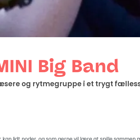
MINI Big Band
ere og rytmegruppe i et trygt fælles
ler kan lidt noder, og som gerne vil lære at spille sammen