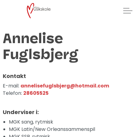
Annelise
Fuglsbjerg
Kontakt
E-mail:
annelisefuglsbjerg@hotmail.com
Telefon:
28605525
Underviser i:
MGK sang, rytmisk
MGK Latin/New Orleanssammenspil
MGK SSB, rytmisk