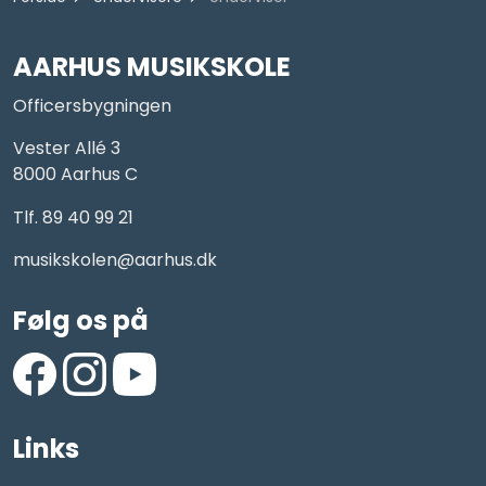
AARHUS MUSIKSKOLE
Officersbygningen
Vester Allé 3
8000 Aarhus C
Tlf. 89 40 99 21
musikskolen@aarhus.dk
Følg os på
https://www.facebook.com/AarhusMusikskole/
https://www.instagram.com/aarhus_musikskole
https://www.youtube.com/aarhusmusiksko
Links