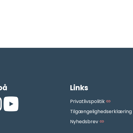
på
Links
Privatlivspolitik
Tilgængelighedserklæring
.facebook.com/AarhusMusikskole/
://www.instagram.com/aarhus_musikskole/
https://www.youtube.com/aarhusmusikskoledk
Nyhedsbrev