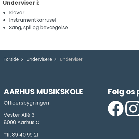
Underviser i:
Klaver
Instrumentkarrusel
Sang, spil og bevægelse
Forside
Undervisere
Underviser
AARHUS MUSIKSKOLE
Følg os 
Officersbygningen
Vester Allé 3
8000 Aarhus C
https://www
https
Tlf. 89 40 99 21