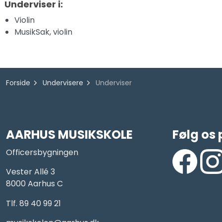
Underviser i:
Violin
MusikSak, violin
Forside
Undervisere
Underviser
AARHUS MUSIKSKOLE
Følg os 
Officersbygningen
Vester Allé 3
8000 Aarhus C
https://www
https
Tlf. 89 40 99 21