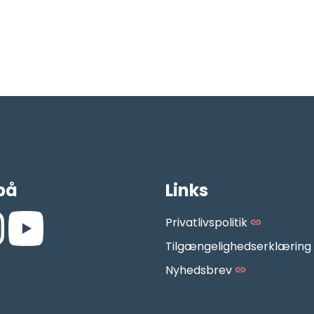
på
Links
Privatlivspolitik
Tilgængelighedserklæring
.facebook.com/AarhusMusikskole/
://www.instagram.com/aarhus_musikskole/
https://www.youtube.com/aarhusmusikskoledk
Nyhedsbrev