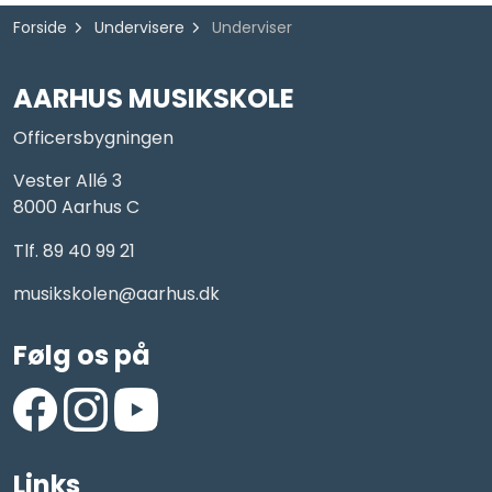
Forside
Undervisere
Underviser
AARHUS MUSIKSKOLE
Officersbygningen
Vester Allé 3
8000 Aarhus C
Tlf. 89 40 99 21
musikskolen@aarhus.dk
Følg os på
https://www.facebook.com/AarhusMusikskole/
https://www.instagram.com/aarhus_musikskole
https://www.youtube.com/aarhusmusiksko
Links