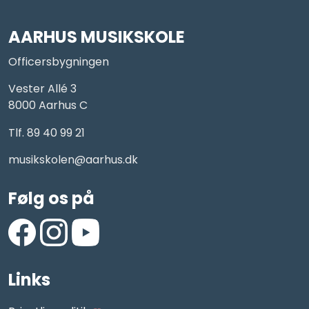
AARHUS MUSIKSKOLE
Officersbygningen
Vester Allé 3
8000 Aarhus C
Tlf. 89 40 99 21
musikskolen@aarhus.dk
Følg os på
https://www.facebook.com/AarhusMusikskole/
https://www.instagram.com/aarhus_musikskole
https://www.youtube.com/aarhusmusiksko
Links